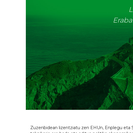
L
Eraba
Zuzenbidean lizentziatu zen EHUn, Enplegu et