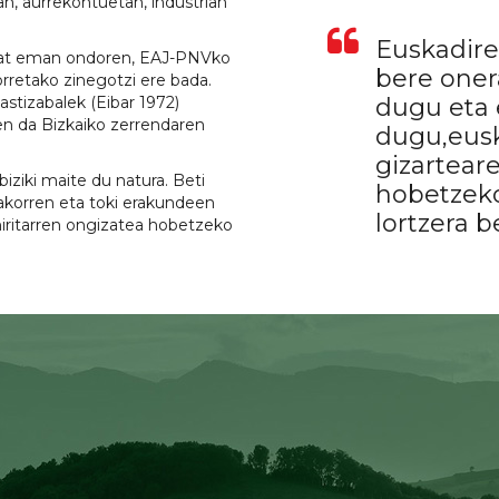
an, aurrekontuetan, industrian
Euskadire
i bat eman ondoren, EAJ-PNVko
bere oner
orretako zinegotzi ere bada.
stizabalek (Eibar 1972)
dugu eta
n da Bizkaiko zerrendaren
dugu,eus
gizartear
biziki maite du natura. Beti
hobetzek
dakorren eta toki erakundeen
lortzera b
hiritarren ongizatea hobetzeko