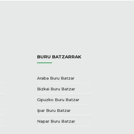
BURU BATZARRAK
Araba Buru Batzar
Bizkai Buru Batzar
Gipuzko Buru Batzar
Ipar Buru Batzar
Napar Buru Batzar