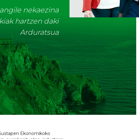
angile nekaezina
kiak hartzen daki
Arduratsua
a Sustapen Ekonomikoko