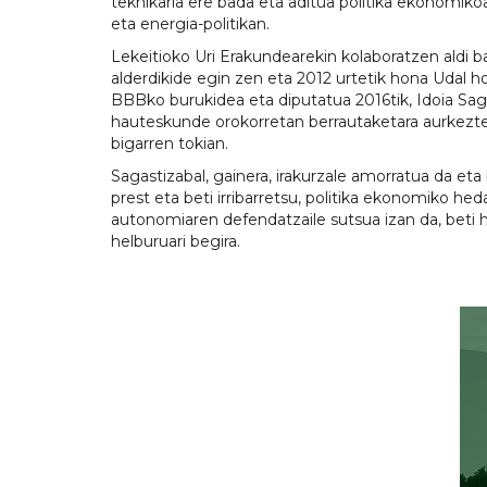
teknikaria ere bada eta aditua politika ekonomiko
eta energia-politikan.
Lekeitioko Uri Erakundearekin kolaboratzen ald
alderdikide egin zen eta 2012 urtetik hona Udal h
BBBko burukidea eta diputatua 2016tik, Idoia Saga
hauteskunde orokorretan berrautaketara aurkezte
bigarren tokian.
Sagastizabal, gainera, irakurzale amorratua da eta 
prest eta beti irribarretsu, politika ekonomiko he
autonomiaren defendatzaile sutsua izan da, beti 
helburuari begira.