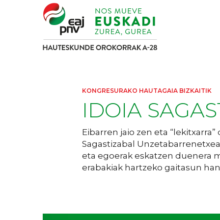
KONGRESURAKO HAUTAGAIA BIZKAITIK
IDOIA SAGAS
Eibarren jaio zen eta “lekitxarra”
Sagastizabal Unzetabarrenetxea
eta egoerak eskatzen duenera 
erabakiak hartzeko gaitasun han