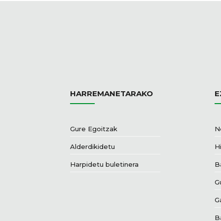
HARREMANETARAKO
E
Gure Egoitzak
N
Alderdikidetu
Hi
Harpidetu buletinera
B
G
G
B