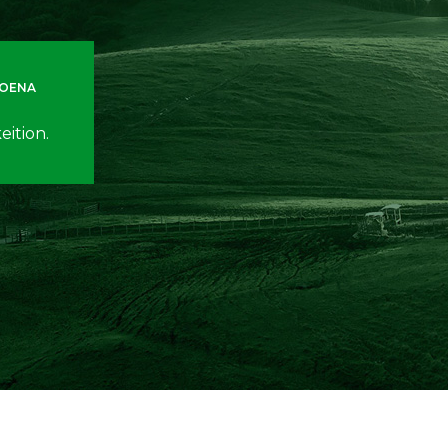
KOENA
eition.