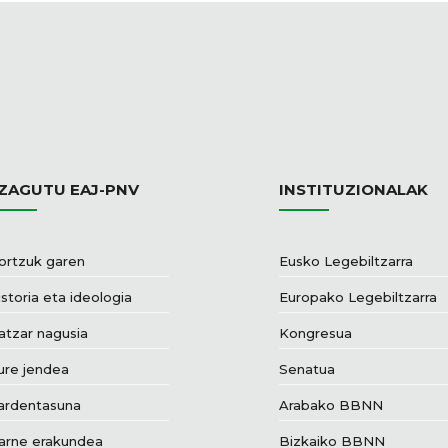
ZAGUTU EAJ-PNV
INSTITUZIONALAK
ortzuk garen
Eusko Legebiltzarra
storia eta ideologia
Europako Legebiltzarra
atzar nagusia
Kongresua
ure jendea
Senatua
ardentasuna
Arabako BBNN
arne erakundea
Bizkaiko BBNN