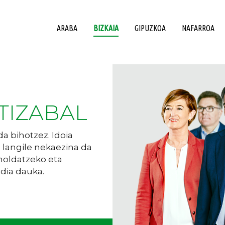
ARABA
BIZKAIA
GIPUZKOA
NAFARROA
TIZABAL
 da bihotzez. Idoia
 langile nekaezina da
moldatzeko eta
dia dauka.