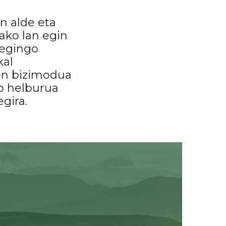
n alde eta
ako lan egin
 egingo
kal
en bizimodua
o helburua
egira.